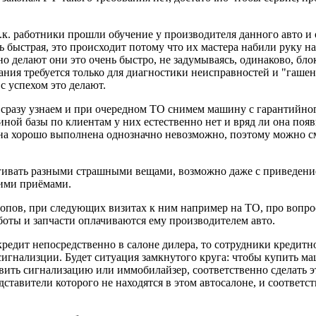
 т.к. работники прошли обучение у производителя данного авто
 быстрая, это происходит потому что их мастера набили руку н
о делают они это очень быстро, не задумываясь, одинаково, бло
ания требуется только для диагностики неисправностей и "гаше
с успехом это делают.
о сразу узнаем и при очередном ТО снимем машину с гарантийн
иной базы по клиентам у них естественно нет и вряд ли она поя
она хорошо выполнена однозначно невозможно, поэтому можно сме
апугивать разными страшными вещами, возможно даже с приведен
тими приёмами.
 допов, при следующих визитах к ним например на ТО, про вопрос
аботы и запчасти оплачиваются ему производителем авто.
кредит непосредственно в салоне дилера, то сотрудники кредит
сигнализции. Будет ситуация замкнутого круга: чтобы купить ма
вить сигнализацию или иммобилайзер, соответственно сделать эт
ставители которого не находятся в этом автосалоне, и соответ