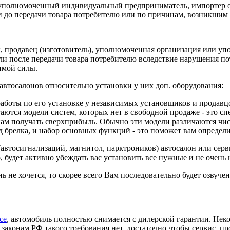
 уполномоченный индивидуальный предприниматель, импортер отв
и до передачи товара потребителю или по причинам, возникшим 
к, продавец (изготовитель), уполномоченная организация или 
никли после передачи товара потребителю вследствие нарушения 
имой силы.
автосалонов относительно установки у них доп. оборудования:
 работы по его установке у независимых установщиков и продавц
агаются модели систем, которых нет в свободной продаже - это 
ам получать сверхприбыль. Обычно эти модели различаются чист
брелка, и набор основных функций - это поможет вам определи
(автосигнализаций, магнитол, парктроников) автосалон или сер
, будет активно убеждать вас установить все нужные и не очень
ь не хочется, то скорее всего Вам последовательно будет озвучен
се
, автомобиль полностью снимается с дилерской гарантии. Некот
 законам РФ такого требования нет, достаточно чтобы сервис, п