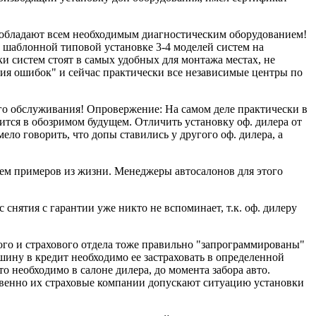
 и обладают всем необходимым диагностическим оборудованием!
а шаблонной типовой установке 3-4 моделей систем на
ки систем стоят в самых удобных для монтажа местах, не
ния ошибок" и сейчас практически все независимые центры по
ого обслуживания! Опровержение: На самом деле практически в
вится в обозримом будущем. Отличить установку оф. дилера от
ло говорить, что допы ставились у другого оф. дилера, а
ием примеров из жизни. Менеджеры автосалонов для этого
 снятия с гарантии уже никто не вспоминает, т.к. оф. дилеру
ного и страхового отдела тоже правильно "запрограммированы"
шину в кредит необходимо ее застраховать в определенной
о необходимо в салоне дилера, до момента забора авто.
ственно их страховые компании допускают ситуацию установки