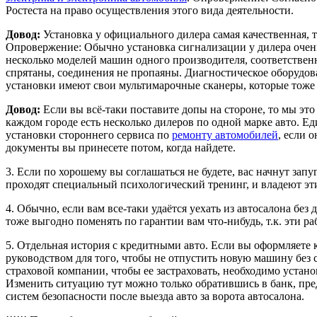
Ростеста на право осуществления этого вида деятельности.
Довод:
Установка у официального дилера самая качественная,
Опровержение: Обычно установка сигнализации у дилера очень
несколько моделей машин одного производителя, соответственн
спрятаны, соединения не пропаяны. Диагностическое оборудов
установки имеют свои мультимарочные сканеры, которые тоже 
Довод:
Если вы всё-таки поставите допы на стороне, то мы эт
каждом городе есть несколько дилеров по одной марке авто. Ед
установки стороннего сервиса по
ремонту автомобилей
, если 
документы вы принесете потом, когда найдете.
3. Если по хорошему вы соглашаться не будете, вас начнут з
проходят специальный психологический тренинг, и владеют э
4. Обычно, если вам все-таки удаётся уехать из автосалона без
тоже выгодно поменять по гарантии вам что-нибудь, т.к. эти р
5. Отдельная история с кредитными авто. Если вы оформляете 
руководством для того, чтобы не отпустить новую машину без 
страховой компании, чтобы ее застраховать, необходимо устано
Изменить ситуацию тут можно только обратившись в банк, пред
систем безопасности после выезда авто за ворота автосалона.