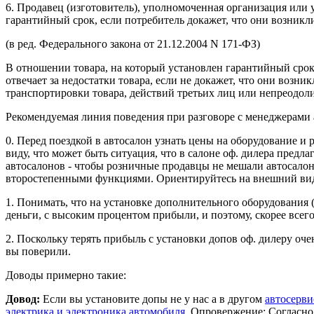
6. Продавец (изготовитель), уполномоченная организация или
гарантийный срок, если потребитель докажет, что они возникл
(в ред. Федерального закона от 21.12.2004 N 171-ФЗ)
В отношении товара, на который установлен гарантийный сро
отвечает за недостатки товара, если не докажет, что они воз
транспортировки товара, действий третьих лиц или непреодол
Рекомендуемая линия поведения при разговоре с менеджерами 
0. Перед поездкой в автосалон узнать цены на оборудование и
виду, что может быть ситуация, что в салоне оф. дилера предл
автосалонов - чтобы розничные продавцы не мешали автосалон
второстепенными функциями. Ориентируйтесь на внешний вид 
1. Понимать, что на установке дополнительного оборудования 
деньги, с высоким процентом прибыли, и поэтому, скорее всего
2. Поскольку терять прибыль с установки допов оф. дилеру очен
вы поверили.
Доводы примерно такие:
Довод:
Если вы установите допы не у нас а в другом
автосерви
электрика и электроника автомобиля
. Опровержение: Согласно